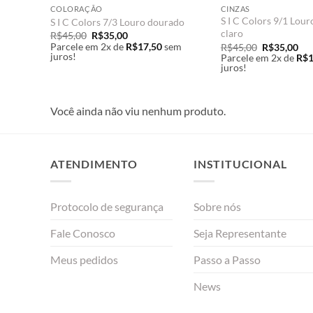
COLORAÇÃO
CINZAS
S I C Colors 9/1 Lour
S I C Colors 7/3 Louro dourado
claro
O
O
R$
45,00
R$
35,00
preço
preço
em
Parcele em 2x de
R$
17,50
sem
O
O
R$
45,00
R$
35,00
original
atual
juros!
preço
pre
Parcele em 2x de
R$
1
era:
é:
original
atu
juros!
R$45,00.
R$35,00.
era:
é:
R$45,00.
R$3
Você ainda não viu nenhum produto.
ATENDIMENTO
INSTITUCIONAL
Protocolo de segurança
Sobre nós
Fale Conosco
Seja Representante
Meus pedidos
Passo a Passo
News