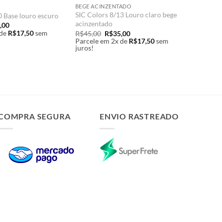
BEGE ACINZENTADO
SIC Colors 8/13 Louro claro bege
/0 Base louro escuro
acinzentado
O
,00
o
preço
de
R$
17,50
sem
O
O
R$
45,00
R$
35,00
nal
atual
preço
preço
Parcele em 2x de
R$
17,50
sem
é:
original
atual
juros!
,00.
R$35,00.
era:
é:
R$45,00.
R$35,00.
COMPRA SEGURA
ENVIO RASTREADO