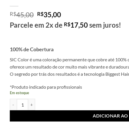
O
O
45,00
35,00
R$
R$
preço
preço
Parcele em 2x de
17,50
sem juros!
R$
original
atual
era:
é:
R$45,00.
R$35,00.
100% de Cobertura
SIC Color é uma coloração permanente que cobre até 100% d
oferece um resultado de cor muito mais vibrante e duradoura
O segredo por trás dos resultados é a tecnologia Biggest Ha
*Produto indicado para profissionais
Em estoque
S I C Colors 8/0 Base louro claro quantidade
ADICIONAR AO