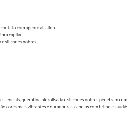
ontato com agente alcalino.
bra capilar.
 e silicones nobres.
senciais, queratina hidrolisada e silicones nobres penetram com ma
são cores mais vibrantes e duradouras, cabelos com brilho e saudáv