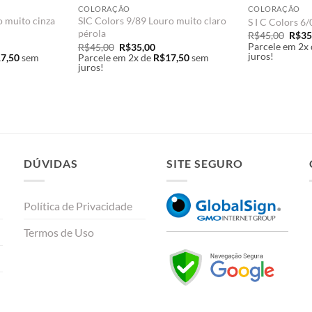
COLORAÇÃO
COLORAÇÃO
o muito cinza
SIC Colors 9/89 Louro muito claro
S I C Colors 6
pérola
O
R$
45,00
R$
35
preç
O
O
Parcele em 2x 
R$
45,00
R$
35,00
origi
ço
preço
preço
juros!
7,50
sem
Parcele em 2x de
R$
17,50
sem
era:
al
original
atual
juros!
R$45
era:
é:
5,00.
R$45,00.
R$35,00.
DÚVIDAS
SITE SEGURO
Política de Privacidade
Termos de Uso