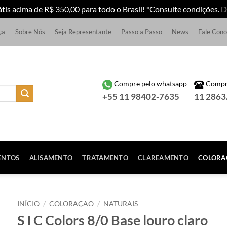
átis acima de R$ 350,00 para todo o Brasil! *Consulte condições.
D
ça
Sobre Nós
Seja Representante
Passo a Passo
News
Fale Con
Compre pelo whatsapp
Compre
+55 11 98402-7635
11 2863
ENTOS
ALISAMENTO
TRATAMENTO
CLAREAMENTO
COLORA
INÍCIO
/
COLORAÇÃO
/
NATURAIS
S I C Colors 8/0 Base louro claro