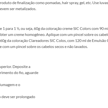
duto de finalização como pomadas, hair spray, gel, etc. Use luva
devem ser metalizados.
e 1 para 1 ½, ou seja, 60g da coloração creme SIC Colors com 90 
obter um creme homogêneo. Aplique com um pincel sobre os cabelo
a, 60g da coloração Clareadores SIC Colos, com 120 ml de Emulsão
 com um pincel sobre os cabelos secos e não lavados.
uperior. Deposite a
rimento do fio, aguarde
olumagem e o
o deve ser prolongado