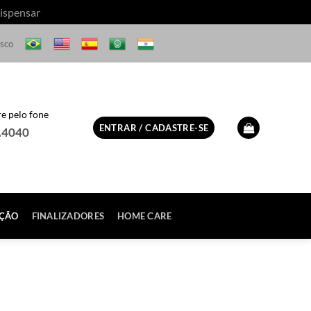
ispensar
osco
 pelo fone
ENTRAR / CADASTRE-SE
.4040
ÇÃO
FINALIZADORES
HOME CARE