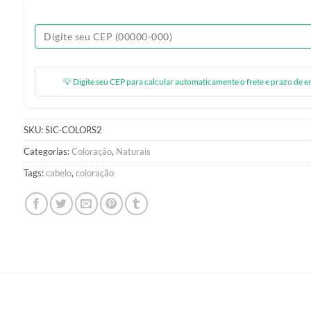
💡 Digite seu CEP para calcular automaticamente o frete e prazo de e
SKU:
SIC-COLORS2
Categorias:
Coloração
,
Naturais
Tags:
cabelo
,
coloração