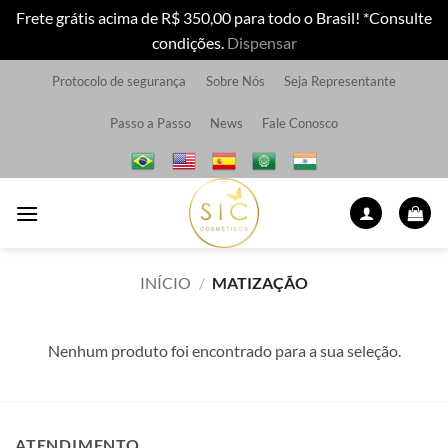
Frete grátis acima de R$ 350,00 para todo o Brasil! *Consulte
condições.
Dispensar
Skip
Protocolo de segurança
Sobre Nós
Seja Representante
to
content
Passo a Passo
News
Fale Conosco
INÍCIO
/
MATIZAÇÃO
Nenhum produto foi encontrado para a sua seleção.
ATENDIMENTO