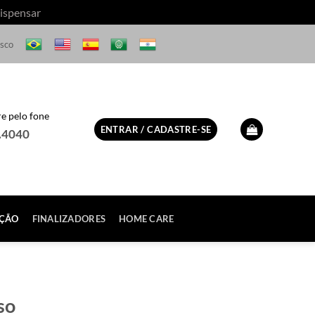
ispensar
osco
 pelo fone
ENTRAR / CADASTRE-SE
.4040
ÇÃO
FINALIZADORES
HOME CARE
so