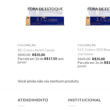
UE
FORA DE ESTOQUE
FORA DE E
COLORAÇÃO
COLORAÇÃO
S I C Colors 10/0 Bas
SIC Colors 66/64 Cereja
claríssimo
O
O
R$
45,00
R$
35,00
preço
preço
em
Parcele em 2x de
R$
17,50
sem
O
O
R$
45,00
R$
35,00
original
atual
juros!
preço
pre
Parcele em 2x de
R$
1
era:
é:
original
atu
juros!
R$45,00.
R$35,00.
era:
é:
R$45,00.
R$3
Você ainda não viu nenhum produto.
ATENDIMENTO
INSTITUCIONAL