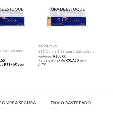
DE ESTOQUE
FORA DE ESTOQUE
COLORAÇÃO
 Base Castanho
S I C Colors 8/89 Louro claro pérola
O
O
R$
45,00
R$
35,00
preço
preço
O
Parcele em 2x de
R$
17,50
sem
,00
original
atual
o
preço
juros!
de
R$
17,50
sem
era:
é:
nal
atual
R$45,00.
R$35,00.
é:
,00.
R$35,00.
COMPRA SEGURA
ENVIO RASTREADO