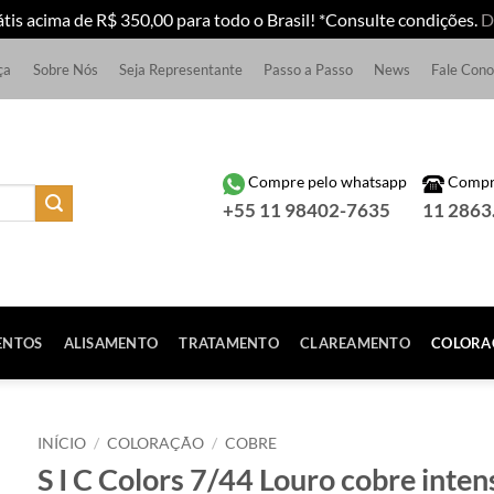
átis acima de R$ 350,00 para todo o Brasil! *Consulte condições.
D
ça
Sobre Nós
Seja Representante
Passo a Passo
News
Fale Con
Compre pelo whatsapp
Compre
+55 11 98402-7635
11 2863
ENTOS
ALISAMENTO
TRATAMENTO
CLAREAMENTO
COLORA
INÍCIO
/
COLORAÇÃO
/
COBRE
S I C Colors 7/44 Louro cobre inten