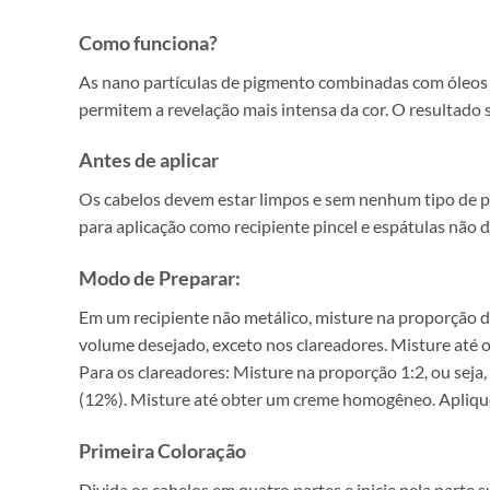
Como funciona?
As nano partículas de pigmento combinadas com óleos es
permitem a revelação mais intensa da cor. O resultado 
Antes de aplicar
Os cabelos devem estar limpos e sem nenhum tipo de pro
para aplicação como recipiente pincel e espátulas não 
Modo de Preparar:
Em um recipiente não metálico, misture na proporção d
volume desejado, exceto nos clareadores. Misture até 
Para os clareadores: Misture na proporção 1:2, ou sej
(12%). Misture até obter um creme homogêneo. Aplique
Primeira Coloração
Divida os cabelos em quatro partes e inicie pela parte s