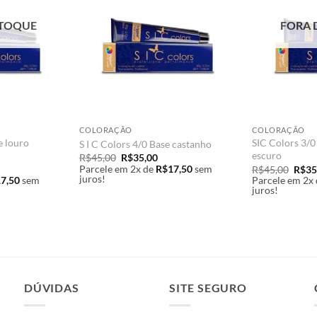
STOQUE
FORA 
COLORAÇÃO
COLORAÇÃO
e louro
SIC Colors 3/0
S I C Colors 4/0 Base castanho
escuro
O
O
R$
45,00
R$
35,00
preço
preço
Parcele em 2x de
R$
17,50
sem
O
R$
45,00
R$
35
original
atual
ço
juros!
preç
7,50
sem
Parcele em 2x 
era:
é:
al
origi
juros!
R$45,00.
R$35,00.
era:
5,00.
R$45
DÚVIDAS
SITE SEGURO