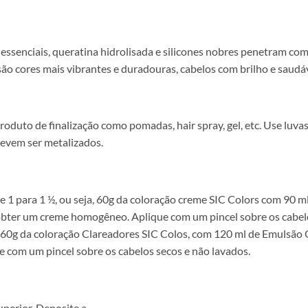
senciais, queratina hidrolisada e silicones nobres penetram com ma
são cores mais vibrantes e duradouras, cabelos com brilho e saudáv
duto de finalização como pomadas, hair spray, gel, etc. Use luva
devem ser metalizados.
e 1 para 1 ½, ou seja, 60g da coloração creme SIC Colors com 90 
obter um creme homogêneo. Aplique com um pincel sobre os cabelo
a, 60g da coloração Clareadores SIC Colos, com 120 ml de Emulsão
 com um pincel sobre os cabelos secos e não lavados.
uperior. Deposite a