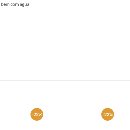
e bem com água
-22%
-22%