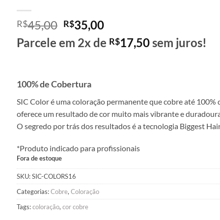
O
O
45,00
35,00
R$
R$
preço
preço
Parcele em 2x de
17,50
sem juros!
R$
original
atual
era:
é:
R$45,00.
R$35,00.
100% de Cobertura
SIC Color é uma coloração permanente que cobre até 100% d
oferece um resultado de cor muito mais vibrante e duradoura
O segredo por trás dos resultados é a tecnologia Biggest Ha
*Produto indicado para profissionais
Fora de estoque
SKU:
SIC-COLORS16
Categorias:
Cobre
,
Coloração
Tags:
coloração
,
cor cobre