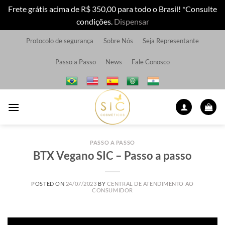
Frete grátis acima de R$ 350,00 para todo o Brasil! *Consulte
condições.
Dispensar
Skip
Protocolo de segurança
Sobre Nós
Seja Representante
to
content
Passo a Passo
News
Fale Conosco
PASSO A PASSO
BTX Vegano SIC – Passo a passo
POSTED ON
24/07/2023
BY
CENTRAL DE ATENDIMENTO AO
CONSUMIDOR