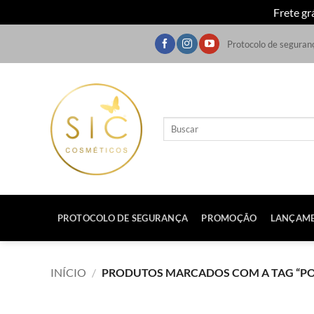
Frete gr
Skip
Protocolo de seguran
to
content
Pesquisar
por:
PROTOCOLO DE SEGURANÇA
PROMOÇÃO
LANÇAM
INÍCIO
/
PRODUTOS MARCADOS COM A TAG “PO