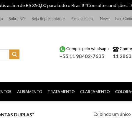
átis acima de R$ 350,00 para todo o Brasil! *Consulte condições.
D
ça
Sobre Nós
Seja Representante
Passo a Passo
News
Fale Con
Compre pelo whatsapp
Compre
+55 11 98402-7635
11 2863
ENTOS
ALISAMENTO
TRATAMENTO
CLAREAMENTO
COLORA
Exibindo um único 
NTAS DUPLAS”