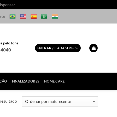
ispensar
osco
 pelo fone
ENTRAR / CADASTRE-SE
.4040
ÇÃO
FINALIZADORES
HOME CARE
resultado